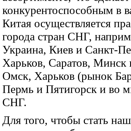
конкуренто
спо
собным в в
Китая о
суще
ствляет
ся пр
города
стран
СНГ, наприм
Украина, Киев и Санкт-Пет
Харьков, Саратов, Минск 
Омск, Харьков (рынок Ба
Пермь и Пятигорск и во м
СНГ.
Для того, чтобы стать на