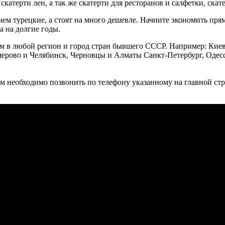
катерти лен, а так же скатерти для ресторанов и салфетки, скате
чем турецкие, а стоят на много дешевле. Начните экономить прям
а на долгие годы.
им в любой регион и город стран бывшего СССР. Например: Киев
рово и Челябинск, Черновцы и Алматы Санкт-Петербург, Одесса 
ам необходимо позвонить по телефону указанному на главной стр